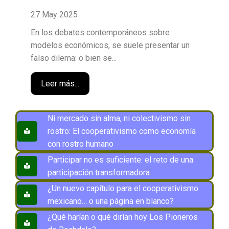
27 May 2025
En los debates contemporáneos sobre
modelos económicos, se suele presentar un
falso dilema: o bien se...
Leer más...
Ni mercado sin alma, ni colectivismo sin
rostro: El cooperativismo como economía
con rostro humano
Participar no es suficiente: el reto de una
participación transformadora
¿Un nuevo capítulo para el cooperativismo
mexicano… o una página en blanco?
¿Qué harían o qué dirían hoy Los Pioneros