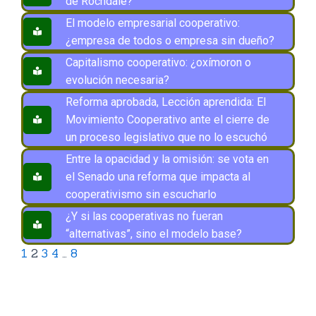
de Rochdale?
El modelo empresarial cooperativo:
¿empresa de todos o empresa sin dueño?
Capitalismo cooperativo: ¿oxímoron o
evolución necesaria?
Reforma aprobada, Lección aprendida: El
Movimiento Cooperativo ante el cierre de
un proceso legislativo que no lo escuchó
Entre la opacidad y la omisión: se vota en
el Senado una reforma que impacta al
cooperativismo sin escucharlo
¿Y si las cooperativas no fueran
“alternativas”, sino el modelo base?
1
2
3
4
…
8