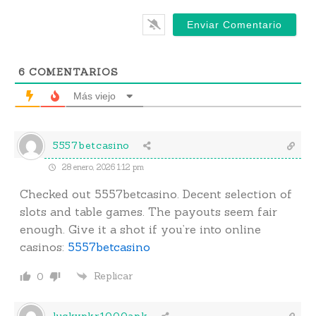
6
COMENTARIOS
Más viejo
5557betcasino
28 enero, 2026 1:12 pm
Checked out 5557betcasino. Decent selection of
slots and table games. The payouts seem fair
enough. Give it a shot if you’re into online
casinos:
5557betcasino
Replicar
0