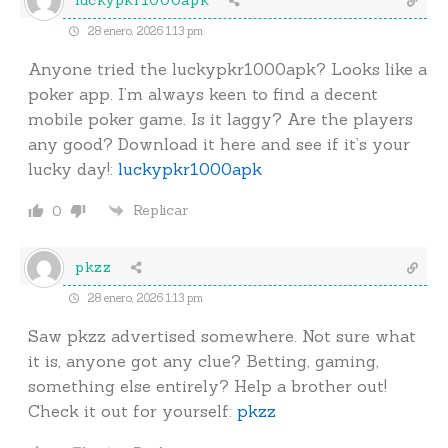
luckypkr1000apk
28 enero, 2026 1:13 pm
Anyone tried the luckypkr1000apk? Looks like a
poker app. I’m always keen to find a decent
mobile poker game. Is it laggy? Are the players
any good? Download it here and see if it’s your
lucky day!:
luckypkr1000apk
Replicar
0
pkzz
28 enero, 2026 1:13 pm
Saw pkzz advertised somewhere. Not sure what
it is, anyone got any clue? Betting, gaming,
something else entirely? Help a brother out!
Check it out for yourself:
pkzz