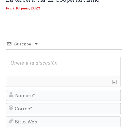
Por
/
10 junio, 2023
Suscribe
No
Cor
Sit
We