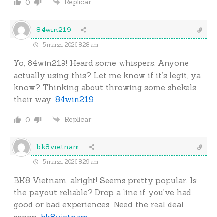
Replicar
0
84win219
5 marzo, 2026 8:28 am
Yo, 84win219! Heard some whispers. Anyone
actually using this? Let me know if it’s legit, ya
know? Thinking about throwing some shekels
their way.
84win219
Replicar
0
bk8vietnam
5 marzo, 2026 8:29 am
BK8 Vietnam, alright! Seems pretty popular. Is
the payout reliable? Drop a line if you’ve had
good or bad experiences. Need the real deal
scoop.
bk8vietnam