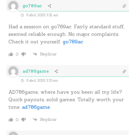
go789ac
6 abril, 2026 3:32 am
Had a session on go789ac. Fairly standard stuff,
seemed reliable enough. No major complaints.
Check it out yourself:
go789ac
Replicar
0
ad786game
6 abril, 2026 3:33 am
AD786game, where have you been all my life?
Quick payouts, solid games. Totally worth your
time:
ad786game
Replicar
0