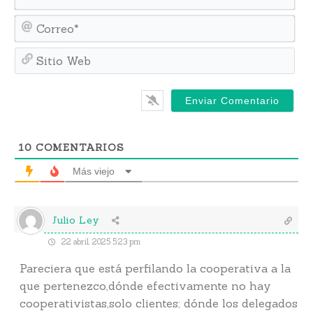
Cor
Sit
We
10
COMENTARIOS
Más viejo
Julio Ley
22 abril, 2025 5:23 pm
Pareciera que está perfilando la cooperativa a la
que pertenezco,dónde efectivamente no hay
cooperativistas,solo clientes; dónde los delegados