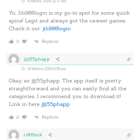
8 febrero, 2026 12:37 am
Yo, Jili988login is my go-to spot for some quick
spins! Legit and always got the newest games.
Check it out:
jili988login
Replicar
0
jljl55phapp
19 febrero, 2026 6:59 am
Okay, so jljl55phapp. The app itself is pretty
straightforward and you can easily find all the
categories. I recommend you to download it!
Link in here
jljl55phapp
.
Replicar
0
rr88link