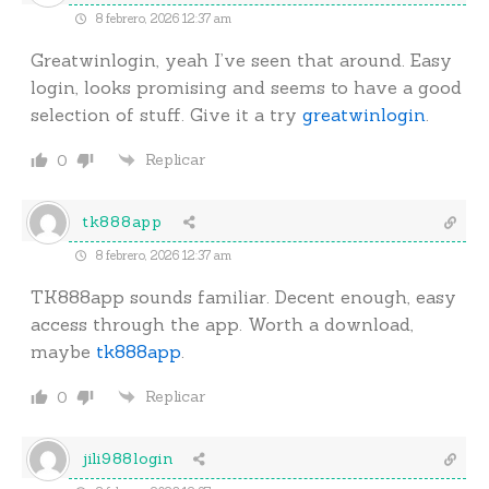
8 febrero, 2026 12:37 am
Greatwinlogin, yeah I’ve seen that around. Easy
login, looks promising and seems to have a good
selection of stuff. Give it a try
greatwinlogin
.
Replicar
0
tk888app
8 febrero, 2026 12:37 am
TK888app sounds familiar. Decent enough, easy
access through the app. Worth a download,
maybe
tk888app
.
Replicar
0
jili988login