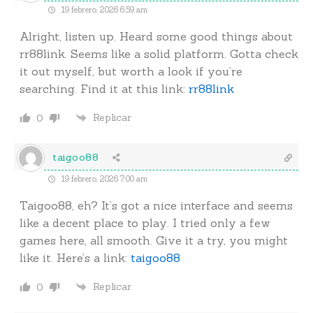
19 febrero, 2026 6:59 am
Alright, listen up. Heard some good things about
rr88link. Seems like a solid platform. Gotta check
it out myself, but worth a look if you’re
searching. Find it at this link:
rr88link
Replicar
0
taigoo88
19 febrero, 2026 7:00 am
Taigoo88, eh? It’s got a nice interface and seems
like a decent place to play. I tried only a few
games here, all smooth. Give it a try, you might
like it. Here’s a link:
taigoo88
Replicar
0