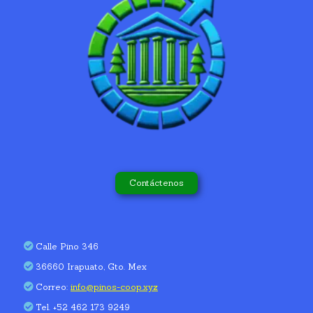
Contáctenos
Calle Pino 346
36660 Irapuato, Gto. Mex
Correo:
info@pinos-coop.xyz
Tel. +52 462 173 9249