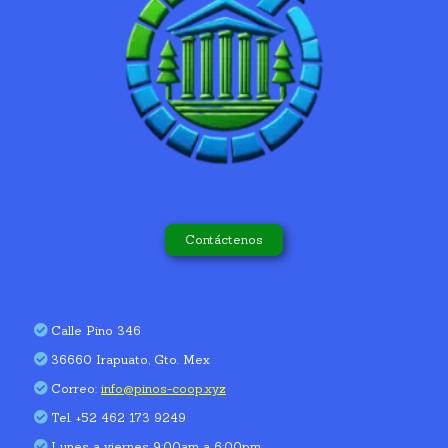
Contáctenos
Calle Pino 346
36660 Irapuato, Gto. Mex
Correo:
info@pinos-coop.xyz
Tel. +52 462 173 9249
Lunes a viernes 9:00am a 6:00pm