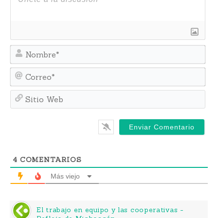
No
Cor
Sit
We
4
COMENTARIOS
Más viejo
El trabajo en equipo y las cooperativas -