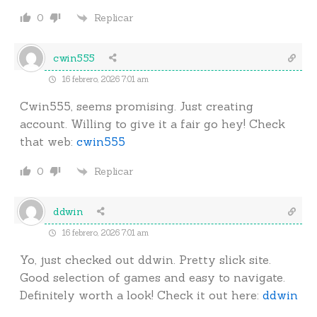
Replicar
0
cwin555
16 febrero, 2026 7:01 am
Cwin555, seems promising. Just creating
account. Willing to give it a fair go hey! Check
that web:
cwin555
Replicar
0
ddwin
16 febrero, 2026 7:01 am
Yo, just checked out ddwin. Pretty slick site.
Good selection of games and easy to navigate.
Definitely worth a look! Check it out here:
ddwin