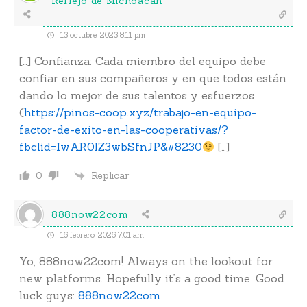
Reflejo de Michoacán
13 octubre, 2023 8:11 pm
[…] Confianza: Cada miembro del equipo debe
confiar en sus compañeros y en que todos están
dando lo mejor de sus talentos y esfuerzos
(
https://pinos-coop.xyz/trabajo-en-equipo-
factor-de-exito-en-las-cooperativas/?
fbclid=IwAR0lZ3wbSfnJP&#8230
[…]
Replicar
0
888now22com
16 febrero, 2026 7:01 am
Yo, 888now22com! Always on the lookout for
new platforms. Hopefully it’s a good time. Good
luck guys:
888now22com