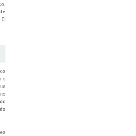
os,
ite
 El
tos
n o
que
 no
nos
ndo
tes