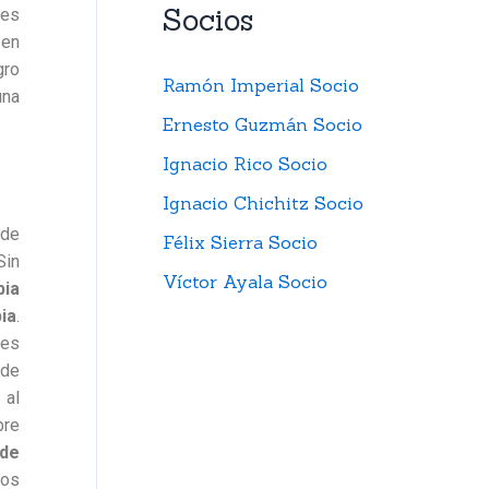
Socios
res
 en
gro
Ramón Imperial Socio
una
Ernesto Guzmán Socio
Ignacio Rico Socio
Ignacio Chichitz Socio
 de
Félix Sierra Socio
Sin
Víctor Ayala Socio
bia
ia
.
nes
 de
 al
bre
 de
nos