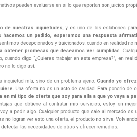
mativos pueden evaluarse en si lo que reportan son juicios prop
rgo de nuestras inquietudes,
y es uno de los eslabones para
do
hacemos un pedido, esperamos una respuesta afirmat
sentimos decepcionados y traicionados, cuando en realidad no 
ra obtener promesas que deseamos ver cumplidas.
Cualqu
, cuando digo “¿Quieres trabajar en esta empresa?”, en reali
o no lo digo así.
na inquietud mía, sino de un problema ajeno.
Cuando yo ofre
quiere.
Una oferta no es un acto de caridad. Para ponerlo de o
en mi tipo de oferta que soy para ella a que yo vaya a pe
tajas que obtiene al contratar mis servicios, estoy en mejo
voy a pedir algo. Cualquier producto que sale al mercado es 
s no logran ver esto una oferta, el producto no sirve. Volviendo
 detectar las necesidades de otros y ofrecer remedios.