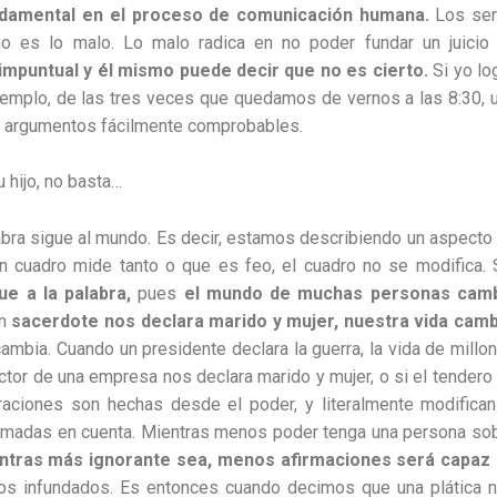
fundamental en el proceso de comunicación humana.
Los se
o es lo malo. Lo malo radica en no poder fundar un juicio
impuntual y él mismo puede decir que no es cierto.
Si yo lo
ejemplo, de las tres veces que quedamos de vernos a las 8:30, 
iene argumentos fácilmente comprobables.
 hijo, no basta…
labra sigue al mundo. Es decir, estamos describiendo un aspecto
 un cuadro mide tanto o que es feo, el cuadro no se modifica. 
e a la palabra,
pues
el mundo de muchas personas cam
un
sacerdote nos declara marido y mujer, nuestra vida camb
ambia. Cuando un presidente declara la guerra, la vida de millo
tor de una empresa nos declara marido y mujer, o si el tendero
araciones son hechas desde el poder, y literalmente modifican
omadas en cuenta. Mientras menos poder tenga una persona so
ntras más ignorante sea, menos afirmaciones será capaz
cios infundados. Es entonces cuando decimos que una plática 