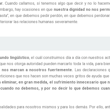
r.
Cuando callamos, sí tenemos algo que decir y no lo hacem
n embargo, hay ocasiones en que
nuestra dignidad no nos perm
asta”, en que debemos pedir perdón, en que debemos perdonar.
deteriorar las relaciones humanas severamente.
undo lingüístico
, el cuál construimos día a día con nuestros ac
que nos otorga autoridad pueden marcarlo toda la vida, para bie
 nos marcan a nosotros fuertemente.
Las declaraciones 
eticiones que nos hacen son muchas veces gritos de ayuda que
 eliminar, en gran medida, el sufrimiento innecesario que 
 cuando no debemos, y por no decir lo que debemos cua
alidades para nosotros mismos y para los demás. Por ello, an