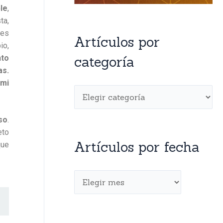
le
,
ta,
 es
Artículos por
io,
nto
categoría
as.
 mi
so
.
eto
Artículos por fecha
que