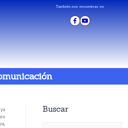
También nos encuentras en:
Comunicación
Buscar
 ya
res
va,