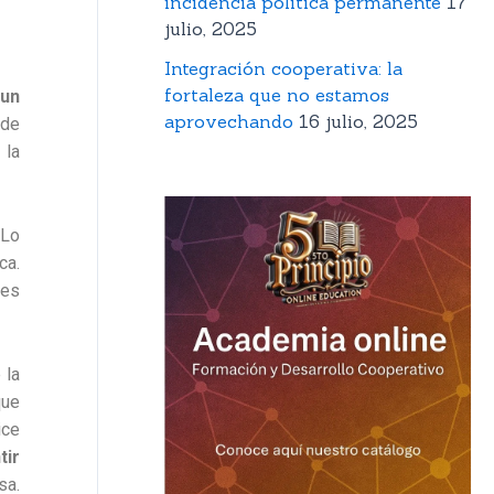
incidencia política permanente
17
julio, 2025
Integración cooperativa: la
fortaleza que no estamos
 un
aprovechando
16 julio, 2025
 de
 la
Lo
ca.
tes
 la
ue
ice
tir
sa.