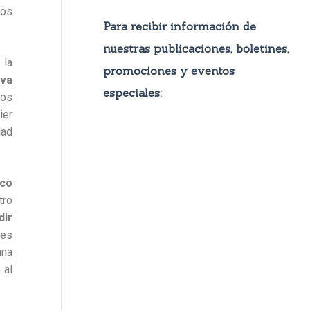
ios
Para recibir información de
nuestras publicaciones, boletines,
 la
promocione
s y eventos
iva
especiales:
nos
ier
dad
zco
tro
dir
res
una
 al