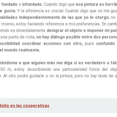
o
fundado
o
infundado.
Cuando digo que
esa pintura es horrib
e gusta.
Y la diferencia es crucial. Cuando digo que no me gus
ualidades independientemente de las que yo le otorgo
, no
í mismo, estoy haciendo referencia a mis preferencias. En camb
ciendo es inmediatamente
denigrar el objeto e imponer mi pu
 ese punto de vista,
no hay diálogo posible entre dos person
posibilidad coordinar acciones con otro,
pues
confundo
 el mundo realmente.
iéndome a que alguien más me diga si es verdadero o fal
0 m, estoy describiendo una particularidad física del obj
 Al otro podrá gustarle o no la pintura, pero no hay duda de 
éxito en las cooperativas