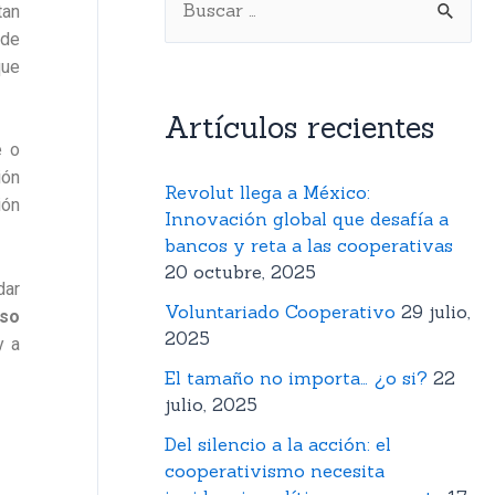
tan
 de
que
Artículos recientes
e o
ión
Revolut llega a México:
ión
Innovación global que desafía a
bancos y reta a las cooperativas
20 octubre, 2025
dar
Voluntariado Cooperativo
29 julio,
so
2025
y a
El tamaño no importa… ¿o si?
22
julio, 2025
Del silencio a la acción: el
cooperativismo necesita