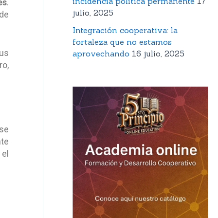
incidencia política permanente
17
es
.
julio, 2025
 de
Integración cooperativa: la
fortaleza que no estamos
sus
aprovechando
16 julio, 2025
ro,
se
nte
 el