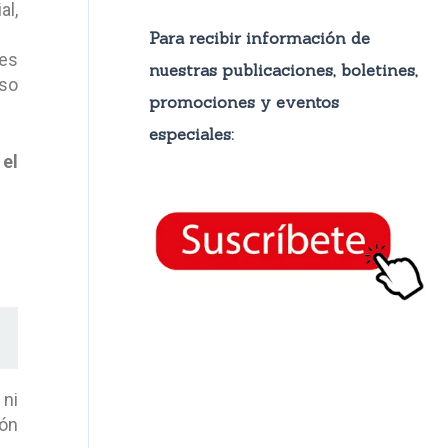
al,
Para recibir información de
es
nuestras publicaciones, boletines,
eso
promocione
s y eventos
especiales:
,
el
 ni
ión