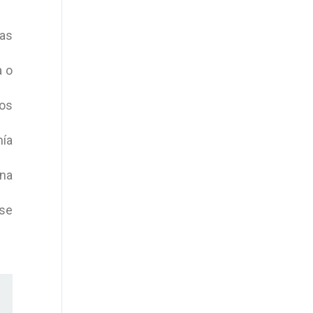
tas
a o
los
mía
na
 se