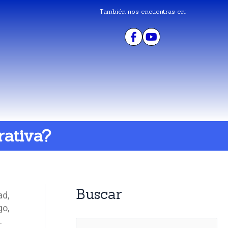
También nos encuentras en:
rativa?
Buscar
ad,
go,
.