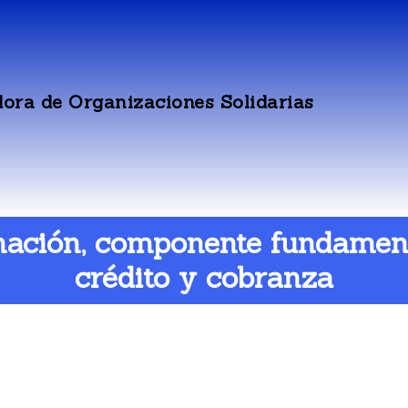
ora de Organizaciones Solidarias
rmación, componente fundament
crédito y cobranza