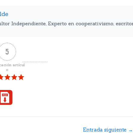
lde
ltor Independiente, Experto en cooperativismo, escritor
5
cación artícul
o
Entrada siguiente