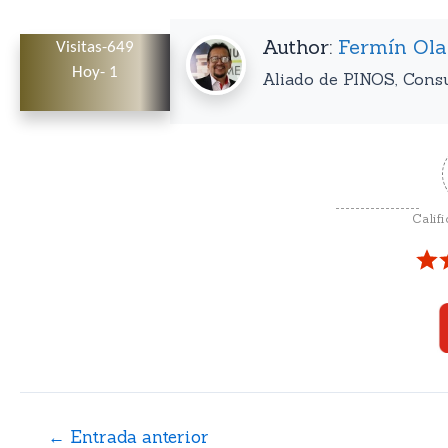
Author:
Fermín Ola
Visitas-649
Hoy- 1
Aliado de PINOS, Consu
Califi
←
Entrada anterior