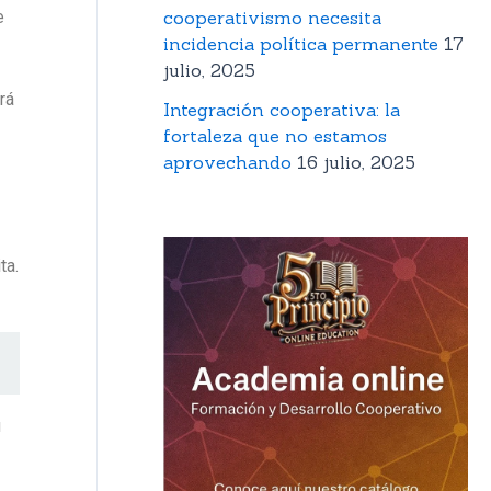
e
cooperativismo necesita
incidencia política permanente
17
julio, 2025
rá
Integración cooperativa: la
fortaleza que no estamos
aprovechando
16 julio, 2025
ta.
u