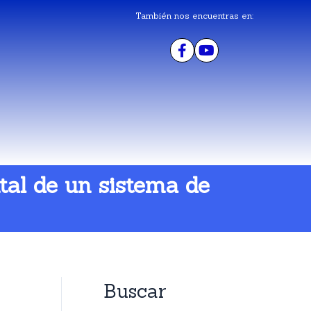
También nos encuentras en:
al de un sistema de
Buscar