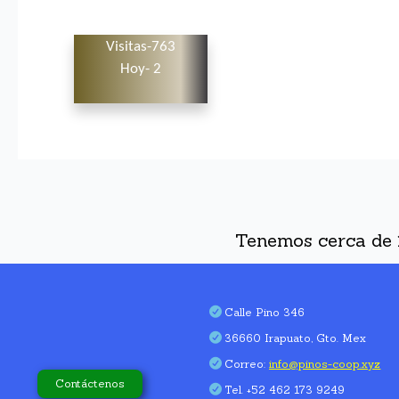
Visitas-763
Hoy- 2
Tenemos cerca de
Calle Pino 346
36660 Irapuato, Gto. Mex
Correo:
info@pinos-coop.xyz
Contáctenos
Tel. +52 462 173 9249