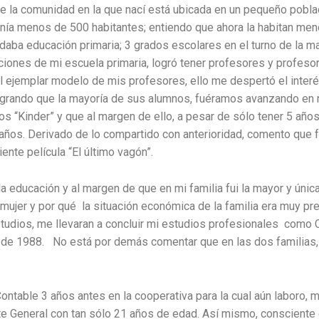
ue la comunidad en la que nací está ubicada en un pequeño pobl
nía menos de 500 habitantes; entiendo que ahora la habitan me
ba educación primaria; 3 grados escolares en el turno de la ma
laciones de mi escuela primaria, logró tener profesores y profe
 ejemplar modelo de mis profesores, ello me despertó el interés
ogrando que la mayoría de sus alumnos, fuéramos avanzando en n
“Kinder” y que al margen de ello, a pesar de sólo tener 5 años 
1 años. Derivado de lo compartido con anterioridad, comento que
ente película “El último vagón”.
a educación y al margen de que en mi familia fui la mayor y úni
mujer y por qué la situación económica de la familia era muy pr
tudios, me llevaran a concluir mi estudios profesionales como C
1988. No está por demás comentar que en las dos familias, la 
ontable 3 años antes en la cooperativa para la cual aún laboro, 
e General con tan sólo 21 años de edad. Así mismo, consciente