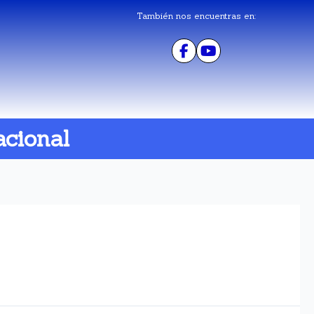
También nos encuentras en:
acional