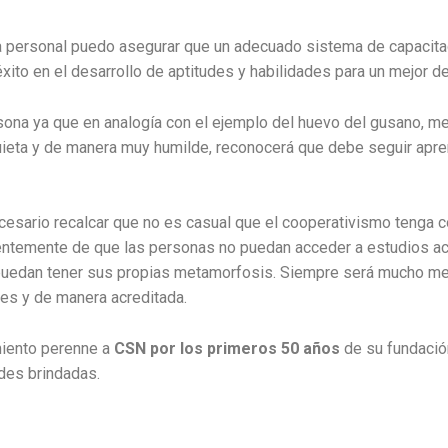
ria personal puedo asegurar que un adecuado sistema de capacitac
ito en el desarrollo de aptitudes y habilidades para un mejor de
ona ya que en analogía con el ejemplo del huevo del gusano, me 
ieta y de manera muy humilde, reconocerá que debe seguir apre
cesario recalcar que no es casual que el cooperativismo tenga c
ientemente de que las personas no puedan acceder a estudios a
 puedan tener sus propias metamorfosis. Siempre será mucho me
les y de manera acreditada.
miento perenne a
CSN por los primeros 50 años
de su fundació
des brindadas.