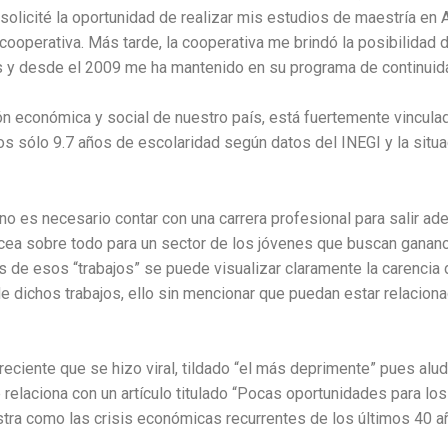
, solicité la oportunidad de realizar mis estudios de maestría e
ooperativa. Más tarde, la cooperativa me brindó la posibilidad 
s y desde el 2009 me ha mantenido en su programa de continuida
n económica y social de nuestro país, está fuertemente vinculad
 sólo 9.7 años de escolaridad según datos del INEGI y la situa
o es necesario contar con una carrera profesional para salir adel
nacea sobre todo para un sector de los jóvenes que buscan ganan
e esos “trabajos” se puede visualizar claramente la carencia 
de dichos trabajos, ello sin mencionar que puedan estar relacion
reciente que se hizo viral, tildado “el más deprimente” pues alu
relaciona con un artículo titulado “Pocas oportunidades para lo
tra como las crisis económicas recurrentes de los últimos 40 