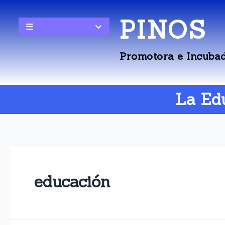
PINOS
Promotora e Incubad
La Edu
educación