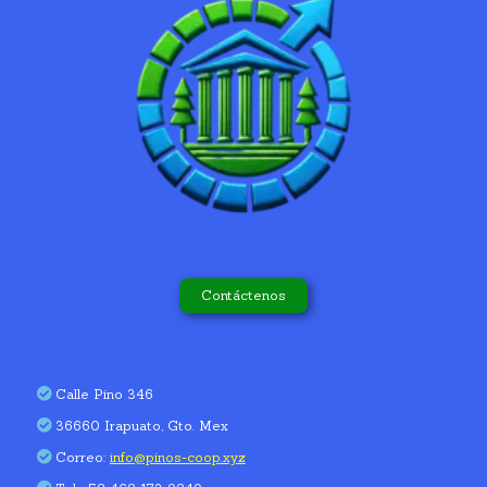
Contáctenos
Calle Pino 346
36660 Irapuato, Gto. Mex
Correo:
info@pinos-coop.xyz