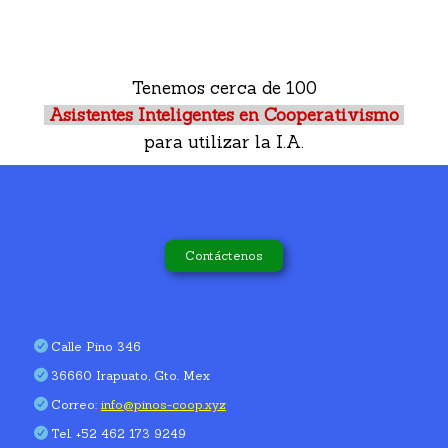
Tenemos cerca de 100
Asistentes Inteligentes en Cooperativismo
para utilizar la I.A.
Contáctenos
Calle Pino 346
36660 Irapuato, Gto. Mex
Correo:
info@pinos-coop.xyz
Tel. +52 462 173 9249