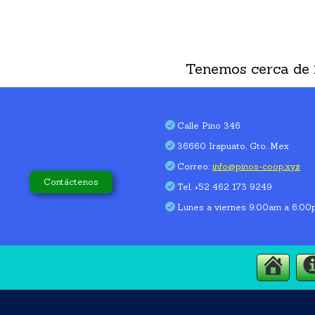
Tenemos cerca de
Calle Pino 346
36660 Irapuato, Gto. Mex
Correo:
info@pinos-coop.xyz
Contáctenos
Tel. +52 462 173 9249
Lunes a viernes 9:00am a 6:0
Home