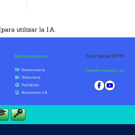
para utilizar la I.A.
Recomendamos:
Total visitas 69755
Hemeroteca
También estamos en:
Videoteca
Portafolio
Asistentes I.A.
áctenos
Cursos
Acceso
al
Sitio