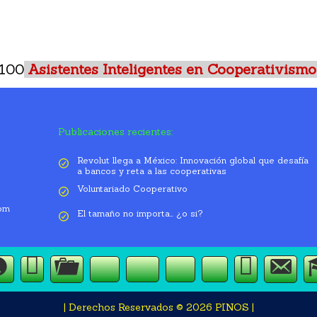
 100
Asistentes Inteligentes en Cooperativismo
Publicaciones recientes:
Revolut llega a México: Innovación global que desafía
a bancos y reta a las cooperativas
Voluntariado Cooperativo
0pm
El tamaño no importa… ¿o si?
Suscripción
Qué
Servicios
Cont
Nuestro
Hemeroteca
Videoteca
Asistentes
Cooperativismo
Somos?
Equipo
| Derechos Reservados © 2026 PINOS |