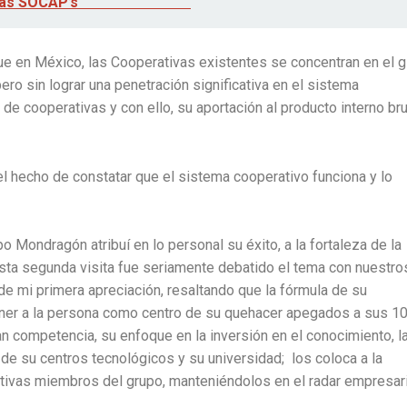
gital en las SOCAP’s
que en México, las Cooperativas existentes se concentran en el g
o sin lograr una penetración significativa en el sistema
de cooperativas y con ello, su aportación al producto interno br
el hecho de constatar que el sistema cooperativo funciona y lo
Mondragón atribuí en lo personal su éxito, a la fortaleza de la
 esta segunda visita fue seriamente debatido el tema con nuestro
 de mi primera apreciación, resaltando que la fórmula de su
oner a la persona como centro de su quehacer apegados a sus 1
n competencia, su enfoque en la inversión en el conocimiento, l
s de su centros tecnológicos y su universidad; los coloca a la
ativas miembros del grupo, manteniéndolos en el radar empresari