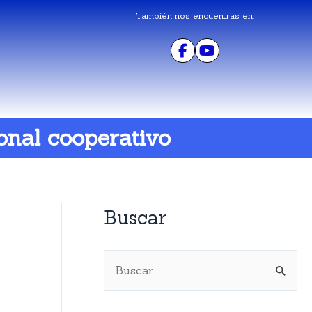
También nos encuentras en:
onal cooperativo
Buscar