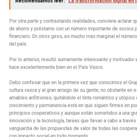
Recomendamos leer:
La transformación di
Por otra parte y contrastando realidades, conviene aclarar 
de ahorro y préstamo con un número importante de socios per
financiero. En otros giros, es mucho más marginal el número 
del país.
Por lo anterior, resultó sumamente interesante y motivador 
hace excelentemente bien en el País Vasco.
Debo confesar que en la primera vez que conocimos el Grupo 
cultura vasca y al gran arraigo de su gente; no obstante en
amables anfitriones; quitándole el tinte romántico y utópico
crecimiento y permanencia está en que siguen firmes en p
principios cooperativos y aunque están sometidos a una gra
innovación y la tecnología, tareas que llevan a cabo a travé
vanguardia de las propuestas de valor de todas las cooper
con impacto social en todo momento.