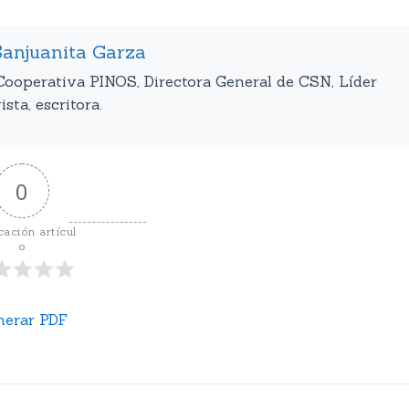
Sanjuanita Garza
Cooperativa PINOS, Directora General de CSN, Líder
sta, escritora.
0
cación artícul
o