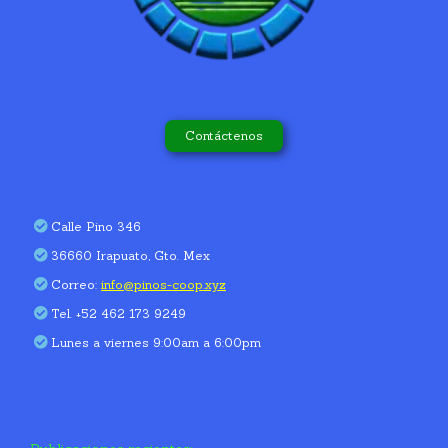
Contáctenos
Calle Pino 346
36660 Irapuato, Gto. Mex
Correo:
info@pinos-coop.xyz
Tel. +52 462 173 9249
Lunes a viernes 9:00am a 6:00pm